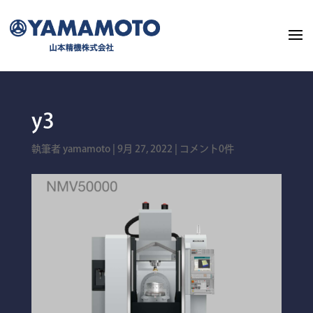
y3
執筆者
yamamoto
|
9月 27, 2022
|
コメント0件